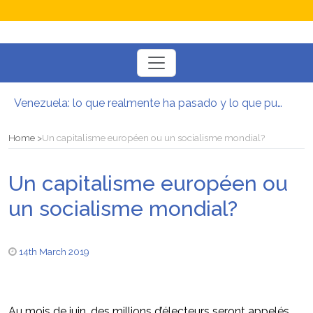
Toggle
navigation
Venezuela: lo que realmente ha pasado y lo que puede venir
Manifesto per la Resistenza alla Guerra‭
El mito de la hoz y el martillo
Home
Un capitalisme européen ou un socialisme mondial?
Contra todas las guerras del capitalismo
Por un mundo de acceso libre
Un capitalisme européen ou
Postura oportunista trotskista
un socialisme mondial?
14th March 2019
Au mois de juin, des millions d’électeurs seront appelés