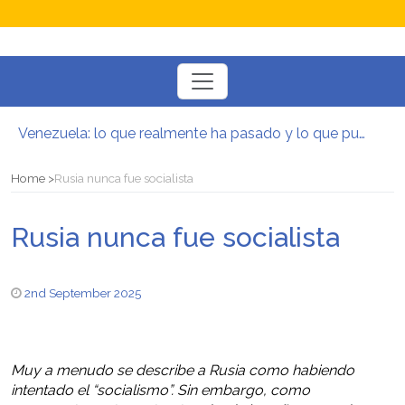
Toggle
navigation
Venezuela: lo que realmente ha pasado y lo que puede venir
Manifesto per la Resistenza alla Guerra‭
El mito de la hoz y el martillo
Home
Rusia nunca fue socialista
Contra todas las guerras del capitalismo
Por un mundo de acceso libre
Rusia nunca fue socialista
Postura oportunista trotskista
2nd September 2025
Muy a menudo se describe a Rusia como habiendo
intentado el “socialismo”. Sin embargo, como