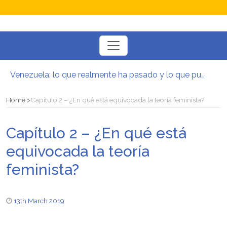
Toggle
navigation
Venezuela: lo que realmente ha pasado y lo que puede venir
Manifesto per la Resistenza alla Guerra‭
El mito de la hoz y el martillo
Home
Capítulo 2 – ¿En qué está equivocada la teoría feminista?
Contra todas las guerras del capitalismo
Por un mundo de acceso libre
Capítulo 2 – ¿En qué está
Postura oportunista trotskista
equivocada la teoría
feminista?
13th March 2019