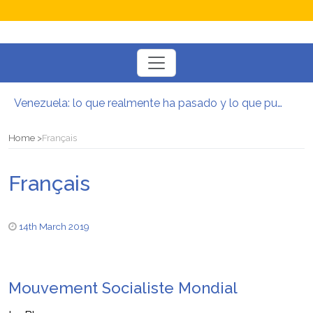
Toggle
navigation
Venezuela: lo que realmente ha pasado y lo que puede venir
Manifesto per la Resistenza alla Guerra‭
El mito de la hoz y el martillo
Home
Français
Contra todas las guerras del capitalismo
Por un mundo de acceso libre
Français
Postura oportunista trotskista
14th March 2019
Mouvement Socialiste Mondial