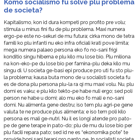
Komo socialismo fu solve plu problema
de societa?
Kapitalismo, kon id dura kompeti pro profito pre volu;
stimula u minus fini flu de plu problema. Maxi numera
ergo-pe este no-sekuri de mu futura; cirka mono de tetra
famili ko plu infanti nu eko infra oficiali krati pove limita;
mega numera palaeo persona eko fo no-sani frigi
konditio singu hiberna e plu kilo mu lose bio. Plu miliona
na kon-eko-pe du lose bio per famina-plu deka kilo mu
singu di. U societa ge-basi epi produce pro uti fu sto plu-
la problema; kausa buta mono de u socialisti societa fu
es de dona plu persona plu-la ra qi mu maxi volu. Nu, plu
domi es vaku; e plu kilo tekto-pe habe nuli ergo; sed poli
person ne habe u domi; alo mu eko fo mali e no-sani
domi. Nu alimenta gene destru; iso tem plu agri-pe gene
valuta te ne produce plus alimenta; e iso tem poli kilo
persona es mali ge-nutri. Nu il es longi atende pro pato-
pe de gene terape in pato-do; plu de mu du lose bio per
plu facili repara pato; sed id ne es “ekonomika pote” te
provide boni sani terapi pro panto pe. In socialisti societa