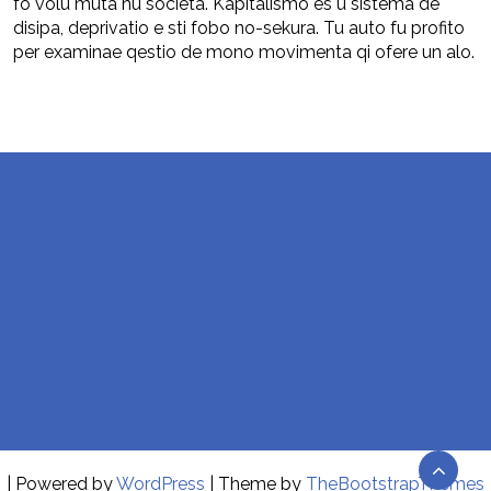
fo volu muta nu societa. Kapitalismo es u sistema de
disipa, deprivatio e sti fobo no-sekura. Tu auto fu profito
per examinae qestio de mono movimenta qi ofere un alo.
| Powered by
WordPress
| Theme by
TheBootstrapThemes