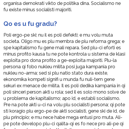
organisa demokrati vikto de politika dina. Socialismo ne
fu existe minus socialisti majoriti.
Qo es u fu gradu?
Poli ergo-pe ski; nu il es poli defekti; e mu volu muta
societa. Oligo mu es plu membra de plu reforma grega; e
spe kapitalismo fu gene mali repara. Sed plu-ci eforti es
minus profito kausa tu ne pote kontrola u sistema de klasi
exploita pro dona profito a ge-exploita majoriti. Plu-la
persona qi fobo nukleu milita posi juga kampania pro
nukleu no-arma; sed si plu natio stato dura existe,
ekonomika kompeti signifi u munda fu nuli-tem gene
sekuri ex menace de milita. Il es poli dedika kampania in qi
poli sinceri person akti u rola; sed il es solo mono solve de
u problema de kapitalismo; apo id, e establi socialismo.
Pre na pote akti u-ci na volu plu socialisti persona; qi pote
sti koragio plu ergo-pe de akti socialisti, gene ski de id, de
plu principio; e mu nece habe mega entusi pro muta. Ali-
pe pote developo plu-ci qalita-qi es fo nece pro ali-pe qi