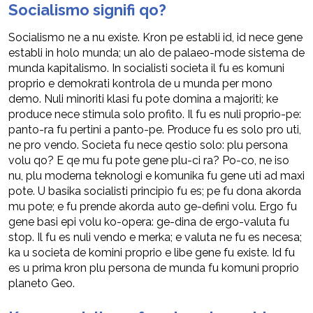
Socialismo signifi qo?
Socialismo ne a nu existe. Kron pe establi id, id nece gene
establi in holo munda; un alo de palaeo-mode sistema de
munda kapitalismo. In socialisti societa il fu es komuni
proprio e demokrati kontrola de u munda per mono
demo. Nuli minoriti klasi fu pote domina a majoriti; ke
produce nece stimula solo profito. Il fu es nuli proprio-pe:
panto-ra fu pertini a panto-pe. Produce fu es solo pro uti,
ne pro vendo. Societa fu nece qestio solo: plu persona
volu qo? E qe mu fu pote gene plu-ci ra? Po-co, ne iso
nu, plu moderna teknologi e komunika fu gene uti ad maxi
pote. U basika socialisti principio fu es; pe fu dona akorda
mu pote; e fu prende akorda auto ge-defini volu. Ergo fu
gene basi epi volu ko-opera: ge-dina de ergo-valuta fu
stop. Il fu es nuli vendo e merka; e valuta ne fu es necesa;
ka u societa de komini proprio e libe gene fu existe. Id fu
es u prima kron plu persona de munda fu komuni proprio
planeto Geo.