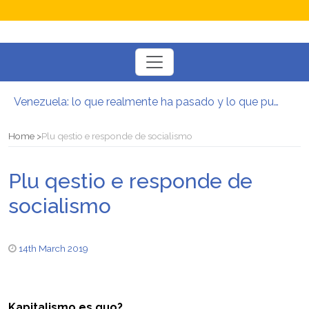
Toggle
navigation
Venezuela: lo que realmente ha pasado y lo que puede venir
Manifesto per la Resistenza alla Guerra‭
El mito de la hoz y el martillo
Home
Plu qestio e responde de socialismo
Contra todas las guerras del capitalismo
Por un mundo de acceso libre
Plu qestio e responde de
Postura oportunista trotskista
socialismo
14th March 2019
Kapitalismo es quo?