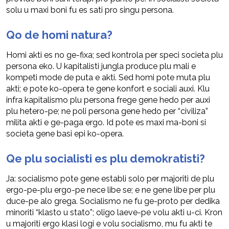
solu u maxi boni fu es sati pro singu persona.
Qo de homi natura?
Homi akti es no ge-fixa; sed kontrola per speci societa plu
persona eko. U kapitalisti jungla produce plu mali e
kompeti mode de puta e akti. Sed homi pote muta plu
akti; e pote ko-opera te gene konfort e sociali auxi. Klu
infra kapitalismo plu persona frege gene hedo per auxi
plu hetero-pe; ne poli persona gene hedo per “civiliza”
milita akti e ge-paga ergo. Id pote es maxi ma-boni si
societa gene basi epi ko-opera.
Qe plu socialisti es plu demokratisti?
Ja: socialismo pote gene establi solo per majoriti de plu
ergo-pe-plu ergo-pe nece libe se; e ne gene libe per plu
duce-pe alo grega. Socialismo ne fu ge-proto per dedika
minoriti “klasto u stato”; oligo laeve-pe volu akti u-ci. Kron
u majoriti ergo klasi logi e volu socialismo, mu fu akti te