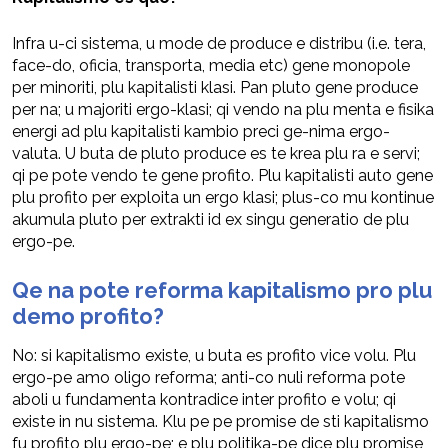
Infra u-ci sistema, u mode de produce e distribu (i.e. tera,
face-do, oficia, transporta, media etc) gene monopole
per minoriti, plu kapitalisti klasi. Pan pluto gene produce
per na; u majoriti ergo-klasi; qi vendo na plu menta e fisika
energi ad plu kapitalisti kambio preci ge-nima ergo-
valuta. U buta de pluto produce es te krea plu ra e servi;
qi pe pote vendo te gene profito. Plu kapitalisti auto gene
plu profito per exploita un ergo klasi; plus-co mu kontinue
akumula pluto per extrakti id ex singu generatio de plu
ergo-pe.
Qe na pote reforma kapitalismo pro plu
demo profito?
No: si kapitalismo existe, u buta es profito vice volu. Plu
ergo-pe amo oligo reforma; anti-co nuli reforma pote
aboli u fundamenta kontradice inter profito e volu; qi
existe in nu sistema. Klu pe pe promise de sti kapitalismo
fu profito plu ergo-pe; e plu politika-pe dice plu promise