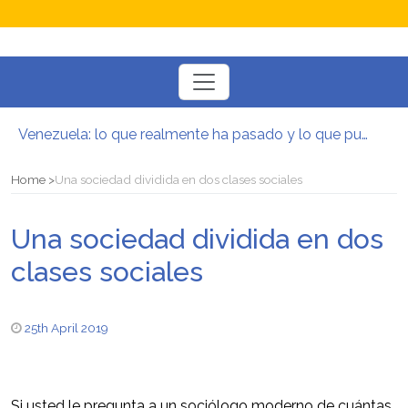
Toggle
navigation
Venezuela: lo que realmente ha pasado y lo que puede venir
Manifesto per la Resistenza alla Guerra‭
El mito de la hoz y el martillo
Home
Una sociedad dividida en dos clases sociales
Contra todas las guerras del capitalismo
Por un mundo de acceso libre
Una sociedad dividida en dos
Postura oportunista trotskista
clases sociales
25th April 2019
Si usted le pregunta a un sociólogo moderno de cuántas