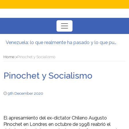
Toggle
navigation
Venezuela: lo que realmente ha pasado y lo que puede venir
Manifesto per la Resistenza alla Guerra‭
El mito de la hoz y el martillo
Home
Pinochet y Socialismo
Contra todas las guerras del capitalismo
Por un mundo de acceso libre
Pinochet y Socialismo
Postura oportunista trotskista
9th December 2020
El apresamiento del ex-dictator Chileno Augusto
Pinochet en Londres en octubre de 1998 reabrió el