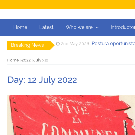
Home
Latest
Who we are
Introducto
Postura oportunista
2nd May 2026
Breaking News
Venezuela: lo q
11th January 2026
Manifesto per la 
31st August 2025
Home
2022
July
12
El mito de la hoz 
15th August 2025
Contra todas las 
5th August 2025
Por un mundo de ac
21st May 2025
Day:
12 July 2022
Postura oportunista
2nd May 2026