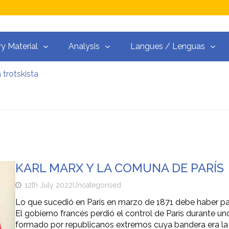
ry Material
Analysis
Langues / Lenguas
 trotskista
ue realmente ha pasado y lo que puede venir
Resistenza alla Guerra‭
y el martillo
guerras del capitalismo
ceso libre
 trotskista
KARL MARX Y LA COMUNA DE PARÍS
12th July 2022
Uncategorised
Lo que sucedió en París en marzo de 1871 debe haber pa
El gobierno francés perdió el control de París durante 
formado por republicanos extremos cuya bandera era la