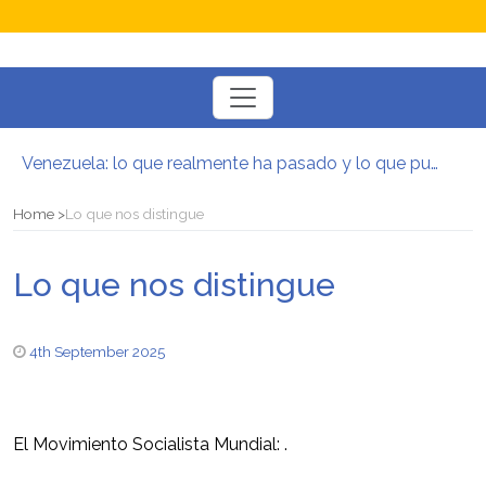
Toggle
navigation
Venezuela: lo que realmente ha pasado y lo que puede venir
Manifesto per la Resistenza alla Guerra‭
El mito de la hoz y el martillo
Home
Lo que nos distingue
Contra todas las guerras del capitalismo
Por un mundo de acceso libre
Lo que nos distingue
Postura oportunista trotskista
4th September 2025
El Movimiento Socialista Mundial: .