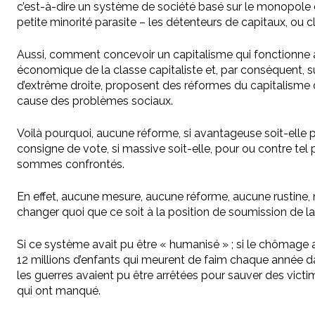
c’est-à-dire un système de société basé sur le monopole 
petite minorité parasite – les détenteurs de capitaux, ou cl
Aussi, comment concevoir un capitalisme qui fonctionne 
économique de la classe capitaliste et, par conséquent, sur
d’extrême droite, proposent des réformes du capitalisme qu
cause des problèmes sociaux.
Voilà pourquoi, aucune réforme, si avantageuse soit-elle po
consigne de vote, si massive soit-elle, pour ou contre tel 
sommes confrontés.
En effet, aucune mesure, aucune réforme, aucune rustine, n’o
changer quoi que ce soit à la position de soumission de la
Si ce système avait pu être « humanisé » ; si le chômage av
12 millions d’enfants qui meurent de faim chaque année dan
les guerres avaient pu être arrêtées pour sauver des victimes
qui ont manqué.