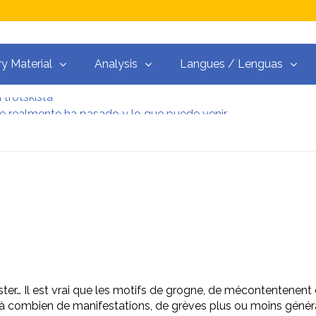
ry Material
Analysis
Langues / Lenguas
 trotskista
ue realmente ha pasado y lo que puede venir
Resistenza alla Guerra‭
y el martillo
guerras del capitalismo
ceso libre
 trotskista
ester… Il est vrai que les motifs de grogne, de mécontentene
à combien de manifestations, de grèves plus ou moins général