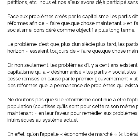
pétitions, etc., nous et nos aïeux avons déjà participé sa
Face aux problèmes créés par le capitalisme, les partis di
réformes afin de « faire quelque chose maintenant » en favou
socialisme, considéré comme objectif à plus long terme.
Le problème, c’est que, plus d’un siècle plus tard, les par
horizon -, essaient toujours de « faire quelque chose main
Or, non seulement, les problèmes d’il y a cent ans existent
capitalisme qui a « déshumanisé » les partis « socialistes 
cesse remises en cause par le premier gouvernement « libéra
des réformes que la permanence de problèmes qui existaien
Ne doutons pas que si le réformisme continue à être l’optio
population (courtisés qu’ils sont pour cette raison même p
maintenant » en leur faveur pour remédier aux problèmes don
intrinsèques au système actuel.
En effet, qu’on l’appelle « économie de marché », (« libér