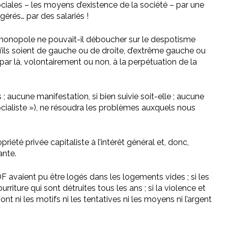
iales – les moyens d’existence de la société – par une
gérés… par des salariés !
 monopole ne pouvait-il déboucher sur le despotisme
qu’ils soient de gauche ou de droite, d’extrême gauche ou
par là, volontairement ou non, à la perpétuation de la
; aucune manifestation, si bien suivie soit-elle ; aucune
socialiste »), ne résoudra les problèmes auxquels nous
iété privée capitaliste à l’intérêt général et, donc,
ante.
DF avaient pu être logés dans les logements vides ; si les
ture qui sont détruites tous les ans ; si la violence et
ont ni les motifs ni les tentatives ni les moyens ni l’argent