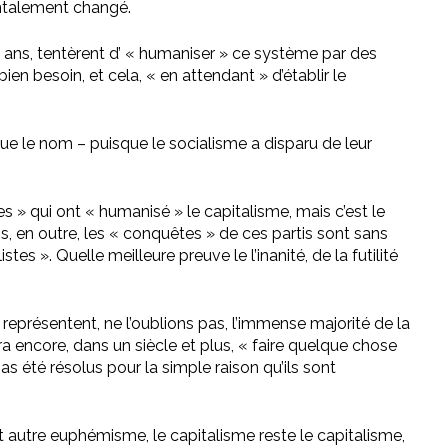
mentalement changé.
t ans, tentèrent d’ « humaniser » ce système par des
ien besoin, et cela, « en attendant » d’établir le
 que le nom – puisque le socialisme a disparu de leur
es » qui ont « humanisé » le capitalisme, mais c’est le
is, en outre, les « conquêtes » de ces partis sont sans
 ». Quelle meilleure preuve le l’inanité, de la futilité
 représentent, ne l’oublions pas, l’immense majorité de la
a encore, dans un siècle et plus, « faire quelque chose
as été résolus pour la simple raison qu’ils sont
t autre euphémisme, le capitalisme reste le capitalisme,