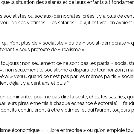
ns que la situation des salariés et de leurs enfants ait fonda
ts socialistes ou sociaux-démocrates, créés il y a plus de cen
r de ses victimes – les salariés – qui, il est vrai, en avaient b
tis qui n’ont plus de « socialiste » ou de « social-démocrate »
tenant » sous prétexte de « réalisme ».
 toujours ; non seulement ce ne sont pas les partis « socialist
» ; non seulement le socialisme a disparu de leur horizon ; ma
l » venu… quand ce n’est pas par les mêmes partis « socialistes
t déjà il y a cent ans et plus ?
n dominante… pour ne pas dire la seule, chez les salariés, qui
ar leurs pires ennemis à chaque échéance électorale), il faudr
t ils continueront à être victimes, et qui l’auront toujours p
alisme économique », « libre entreprise » ou qu’on emploie tou