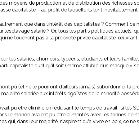
des moyens de production et de distribution des richesses soc
asse capitaliste – au profit de laquelle ils lont inévitablement 
autrement que dans l’intérêt des capitalistes ? Comment ce
 l’esclavage salarié ? Or, tous les partis politiques actuels, 
i ne touchent pas à la propriété privée capitaliste, œuvrant 
ur les salariés, chômeurs, lycéens, étudiants et leurs familles 
parti capitaliste quel qu’il soit (même affublé d’un masque « 
nt pu (et ne le pourront d’ailleurs jamais) subordonner la propr
 majorité salariée aux intérêts égoïstes de la minorité posséd
ait pu être éliminé en réduisant le temps de travail ; si les S
s le monde avaient pu être alimentés avec les tonnes de nourri
 qui, dans leur majorité, n’aspirent qu’à vivre en paix, ce ne s