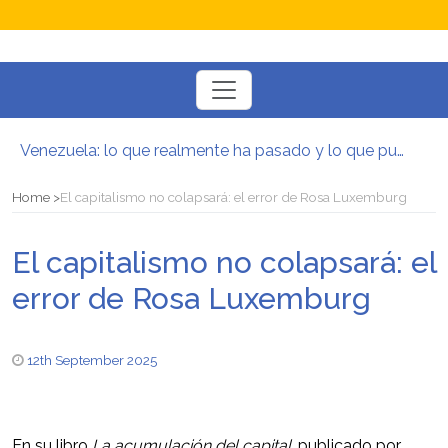
Toggle
navigation
Venezuela: lo que realmente ha pasado y lo que puede venir
Manifesto per la Resistenza alla Guerra‭
El mito de la hoz y el martillo
Home
El capitalismo no colapsará: el error de Rosa Luxemburg
Contra todas las guerras del capitalismo
Por un mundo de acceso libre
El capitalismo no colapsará: el
Postura oportunista trotskista
error de Rosa Luxemburg
12th September 2025
En su libro
La acumulación del capital
, publicado por