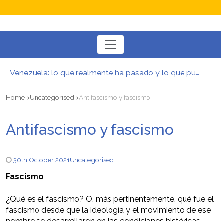
Toggle
navigation
Venezuela: lo que realmente ha pasado y lo que puede venir
Manifesto per la Resistenza alla Guerra‭
El mito de la hoz y el martillo
Home
Uncategorised
Antifascismo y fascismo
Contra todas las guerras del capitalismo
Por un mundo de acceso libre
Antifascismo y fascismo
Postura oportunista trotskista
30th October 2021
Uncategorised
Fascismo
¿Qué es el fascismo? O, más pertinentemente, qué fue el
fascismo desde que la ideología y el movimiento de ese
nombre se desarrollaron en las condiciones históricas