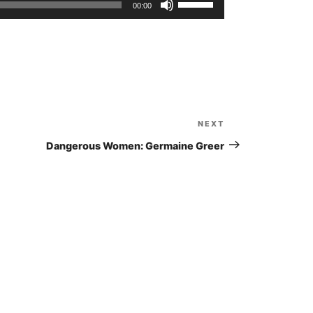
00:00
Up/Down
Arrow
keys
to
increase
or
decrease
NEXT
Next
volume.
Post
Dangerous Women: Germaine Greer