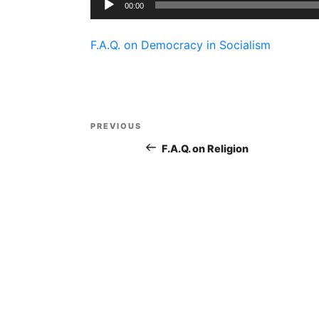
00:00
Player
F.A.Q. on Democracy in Socialism
Post
PREVIOUS
Previous
navigation
Post
F.A.Q. on Religion